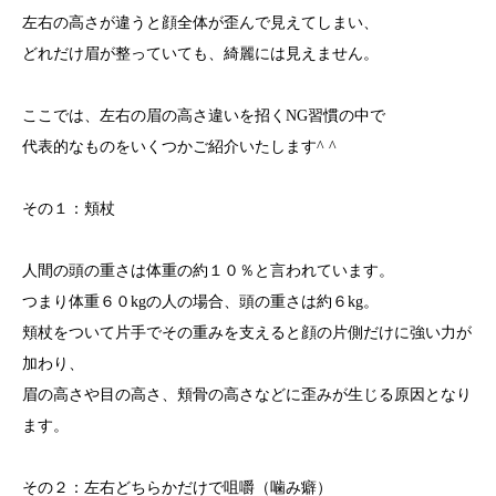
左右の高さが違うと顔全体が歪んで見えてしまい、
どれだけ眉が整っていても、綺麗には見えません。
ここでは、左右の眉の高さ違いを招くNG習慣の中で
代表的なものをいくつかご紹介いたします^ ^
その１：頬杖
人間の頭の重さは体重の約１０％と言われています。
つまり体重６０kgの人の場合、頭の重さは約６kg。
頬杖をついて片手でその重みを支えると顔の片側だけに強い力が
加わり、
眉の高さや目の高さ、頬骨の高さなどに歪みが生じる原因となり
ます。
その２：左右どちらかだけで咀嚼（噛み癖）