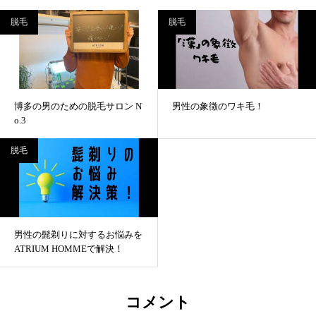
脱毛
脱毛
博多の男のための脱毛サロン N
男性の象徴のワキ毛！
o.3
脱毛
男性の髭剃りに対するお悩みを
ATRIUM HOMMEで解決！
コメント