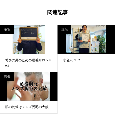
関連記事
脱毛
脱毛
博多の男のための脱毛サロン N
著名人 No.2
o.2
脱毛
肌の乾燥はメンズ脱毛の大敵！